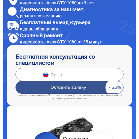
видеокарты Asus GTX 1080 до 3 лет
Диагностика за наш счет,
ремонт по желанию
Бесплатный выезд курьера
в день обращения
Срочный ремонт
видеокарты Asus GTX 1080 от 35 минут
Бесплатная консультация со
специалистом
Оставить заявку
Нажимая на кнопку "Оставить заявку" Вы соглашаетесь c
политикой
конфиденциальности
Скидка по