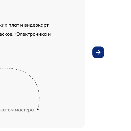
ких плат и видеокарт
ское, «Электроника и
икатом мастера