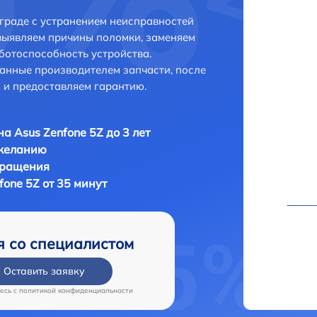
ограде с устранением неисправностей
выявляем причины поломки, заменяем
ботоспособность устройства.
анные производителем запчасти, после
 и предоставляем гарантию.
а Asus Zenfone 5Z до 3 лет
 желанию
бращения
one 5Z от 35 минут
я со специалистом
Оставить заявку
есь c
политикой конфиденциальности