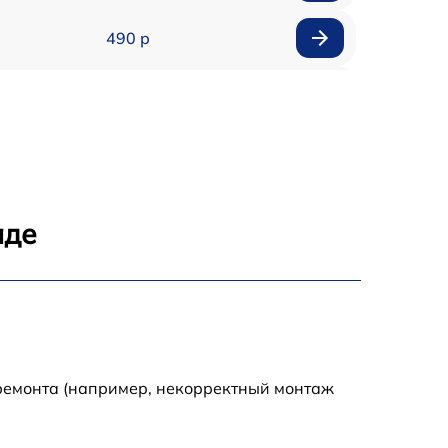
490 р
890 р
390 р
890 р
аде
890 р
790 р
390 р
 ремонта (например, некорректный монтаж
1290 р