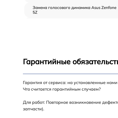
Замена голосового динамика Asus Zenfone
5Z
Замена вибромотора Asus Zenfone 5Z
Замена антенны Asus Zenfone 5Z
Замена датчика приближения Asus Zenfone
5Z
Гарантийные обязательст
Обновление ПО Asus Zenfone 5Z
Гарантия от сервиса: на установленные нами
Замена экрана Asus Zenfone 5Z
Что считается гарантийным случаем?
Замена микрофона Asus Zenfone 5Z
Для работ: Повторное возникновение дефект
запчасти).
Защита гидрогелевой пленкой Asus Zenfon
5Z