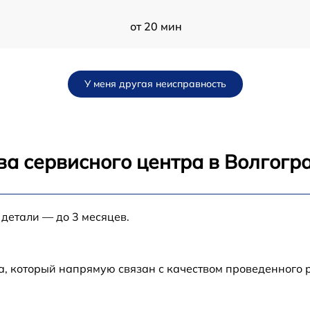
от 20 мин
от 30 мин
У меня другая неисправность
от 25 мин
от 25 мин
ва сервисного центра в Волгогр
от 30 мин
 детали — до 3 месяцев.
от 40 мин
от 15 мин
а, который напрямую связан с качеством проведенного
e
от 30 мин