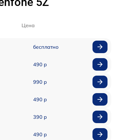
enfone 5Z
Цена
бесплатно
490 р
990 р
490 р
390 р
490 р