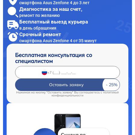
смартфона Asus Zenfone 4 до 3 лет
Диагностика за наш счет,
ремонт по желанию
Бесплатный выезд курьера
в день обращения
Срочный ремонт
смартфона Asus Zenfone 4 от 35 минут
Бесплатная консультация со
специалистом
Оставить заявку
Нажимая на кнопку "Оставить заявку" Вы соглашаетесь c
политикой
конфиденциальности
Скидка по