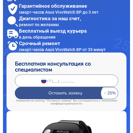
Гарантийное обслуживание
смарт-часов Asus VivoWatch BP до 3 лет
Диагностика за наш счет,
ремонт по желанию
Бесплатный выезд курьера
в день обращения
Срочный ремонт
смарт-часов Asus VivoWatch BP от 35 минут
Бесплатная консультация со
специалистом
Оставить заявку
Нажимая на кнопку "Оставить заявку" Вы соглашаетесь c
политикой
конфиденциальности