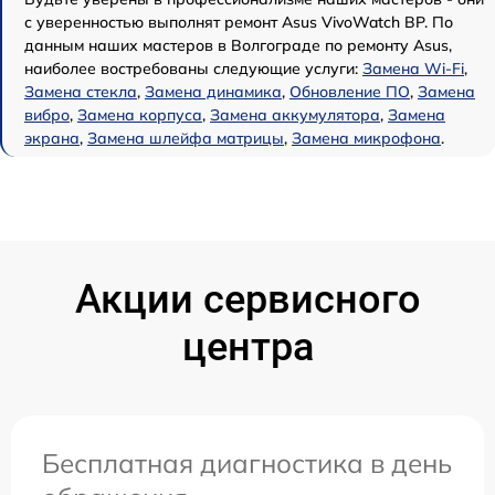
с уверенностью выполнят ремонт Asus VivoWatch BP. По
данным наших мастеров в Волгограде по ремонту Asus,
наиболее востребованы следующие услуги:
Замена Wi-Fi
,
Замена стекла
,
Замена динамика
,
Обновление ПО
,
Замена
вибро
,
Замена корпуса
,
Замена аккумулятора
,
Замена
экрана
,
Замена шлейфа матрицы
,
Замена микрофона
.
Акции сервисного
центра
Бесплатная диагностика в день