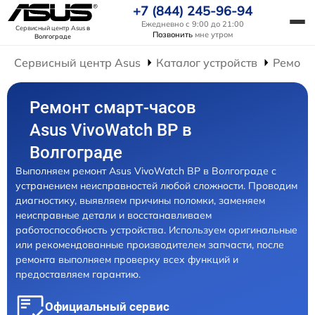
+7 (844) 245-96-94
Ежедневно с 9:00 до 21:00
Сервисный центр Asus
в
Позвонить
мне утром
Волгограде
Сервисный центр Asus
Каталог устройств
Ремонт
Ремонт смарт-часов
Asus VivoWatch BP в
Волгограде
Выполняем ремонт Asus VivoWatch BP в Волгограде с
устранением неисправностей любой сложности. Проводим
диагностику, выявляем причины поломки, заменяем
неисправные детали и восстанавливаем
работоспособность устройства. Используем оригинальные
или рекомендованные производителем запчасти, после
ремонта выполняем проверку всех функций и
предоставляем гарантию.
Официальный сервис