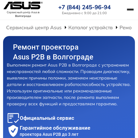
+7 (844) 245-96-94
Сервисный центр Asus
в
Ежедневно с 9:00 до 21:00
Волгограде
Сервисный центр Asus
Каталог устройств
Ремонт
Ремонт проектора
Asus P2B в Волгограде
Выполняем ремонт Asus P2B в Волгограде с устранением
неисправностей любой сложности. Проводим диагностику,
выявляем причины поломки, заменяем неисправные
детали и восстанавливаем работоспособность устройства.
Используем оригинальные или рекомендованные
производителем запчасти, после ремонта выполняем
проверку всех функций и предоставляем гарантию.
Официальный сервис
Гарантийное обслуживание
проектора Asus P2B до 3 лет