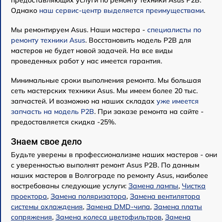
предоставляющих услуги по ремонту техники Asus P2B.
Однако
наш сервис-центр выделяется преимуществами
.
Мы ремонтируем Asus. Наши мастера -
специалисты по
ремонту техники Asus
. Восстановить модель P2B для
мастеров не будет новой задачей. На все виды
проведенных работ у нас имеется гарантия.
Минимальные сроки выполнения ремонта. Мы большая
сеть мастерских техники Asus. Мы имеем более 20 тыс.
запчастей. И возможно на наших складах
уже имеется
запчасть на модель P2B
. При заказе ремонта на сайте -
предоставляется скидка -25%.
Знаем свое дело
Будьте уверены в профессионализме наших мастеров - они
с уверенностью выполнят ремонт Asus P2B. По данным
наших мастеров в Волгограде по ремонту Asus, наиболее
востребованы следующие услуги:
Замена лампы
,
Чистка
проектора
,
Замена поляризатора
,
Замена вентилятора
системы охлаждения
,
Замена DMD-чипа
,
Замена платы
сопряжения
,
Замена колеса цветофильтров
,
Замена