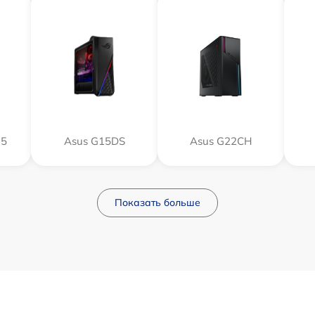
15
Asus G15DS
Asus G22CH
Показать больше