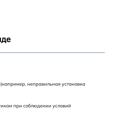
1500 р
995 р
аде
2600 р
1145 р
1060 р
 (например, неправильная установка
990 р
стикам при соблюдении условий
1045 р
1190 р