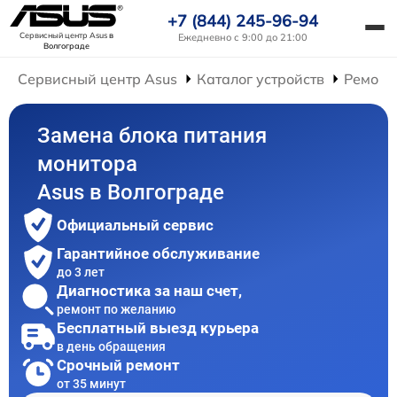
+7 (844) 245-96-94
Сервисный центр Asus
в
Ежедневно с 9:00 до 21:00
Волгограде
Сервисный центр Asus
Каталог устройств
Ремонт
Замена блока питания
монитора
Asus в Волгограде
Официальный сервис
Гарантийное обслуживание
до 3 лет
Диагностика за наш счет,
ремонт по желанию
Бесплатный выезд курьера
в день обращения
Срочный ремонт
от 35 минут