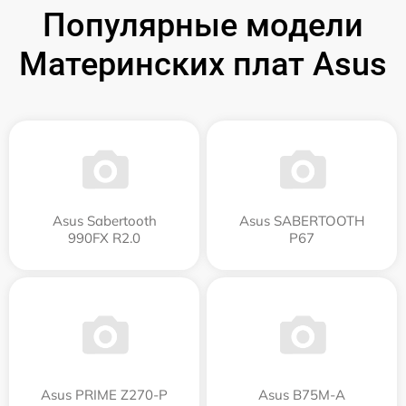
Популярные модели
Материнских плат Asus
Asus Sabertooth
Asus SABERTOOTH
990FX R2.0
P67
Asus PRIME Z270-P
Asus B75M-A