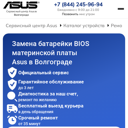
+7 (844) 245-96-94
Ежедневно с 9:00 до 21:00
Сервисный центр Asus
в
Позвонить
мне утром
Волгограде
Сервисный центр Asus
Каталог устройств
Ремонт
Замена батарейки BIOS
материнской платы
Asus в Волгограде
Официальный сервис
Гарантийное обслуживание
до 3 лет
Диагностика за наш счет,
ремонт по желанию
Бесплатный выезд курьера
в день обращения
Срочный ремонт
от 35 минут